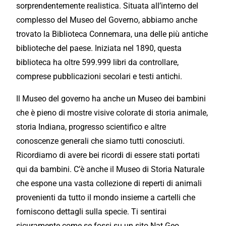
sorprendentemente realistica.
Situata
all’interno del
complesso
del Museo del Governo, abbiamo anche
trovato la Biblioteca Connemara, una delle
più
antiche
biblioteche del
paese
. Iniziata nel 1890, questa
biblioteca ha oltre 599.999 libri da controllare,
comprese pubblicazioni secolari e testi antichi.
Il Museo del
governo
ha anche un Museo dei bambini
che è pieno di mostre visive colorate di storia animale,
storia Indiana, progresso scientifico e altre
conoscenze
generali
che siamo tutti conosciuti.
Ricordiamo
di avere bei
ricordi
di essere stati portati
qui da bambini. C’è anche il Museo di Storia Naturale
che
espone
una vasta collezione di reperti di animali
provenienti da tutto il mondo insieme a cartelli che
forniscono
dettagli sulla specie. Ti sentirai
sicuramente come se fossi su un sito Nat Geo.