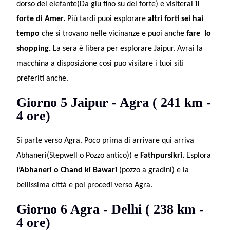
dorso del elefante(Da giu fino su del forte) e visiterai
il
forte di Amer.
Più tardi puoi esplorare
altri forti sei hai
tempo
che si trovano nelle vicinanze e puoi anche
fare lo
shopping.
La sera è libera per esplorare Jaipur. Avrai la
macchina a disposizione cosi puo visitare i tuoi siti
preferiti anche.
Giorno 5 Jaipur - Agra ( 241 km -
4 ore)
Si parte verso Agra. Poco prima di arrivare qui arriva
Abhaneri(Stepwell o Pozzo antico)) e
Fathpursikri.
Esplora
l’Abhaneri o Chand ki Bawari
(pozzo a gradini) e la
bellissima città e poi procedi verso Agra.
Giorno 6 Agra - Delhi ( 238 km -
4 ore)