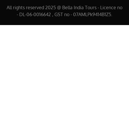
All rights reserved 2025 @ Bella India Tours - Licence no
- DL-06-0016642 , GST no - 07AMLPk9414B1Z5.