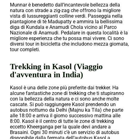
Munnar è benedetto dall’incantevole bellezza della
natura con strade a zig-zag che offrono la migliore
vista di lussureggianti colline verdi. Passeggia nella
piantagione di tè Madupatty e ammira la bellissima
diga di Kundala e Anamudi Chola vicino al Parco
Nazionale di Anamudi. Pedalare in questa località è la
migliore esperienza che tu possa mai vivere. Ci sono
diversi tour in bicicletta che includono mezza giornata,
tour completi.
Trekking in Kasol (Viaggio
d'avventura in India)
Kasol è una delle zone più preferite dai trekker. Ha
alcune fantastiche zone di trekking che ti stupiranno
con la bellezza della natura e ci sono anche molte
cascate. Si può raggiungere Kasol prendendo un
autobus notturno da Delhi (Majnu ka Tila) che parte
alle 18:00 e arriva il giorno successivo mattina alle
8:00. Kasol è il centro di tutte le zone di trekking
eccetto Kheerganga per la quale devi andare a
Brasaini. Ogni 30 minuti c’è un servizio di autobus
disponibile dalla fermata dell’autobus Kasol a