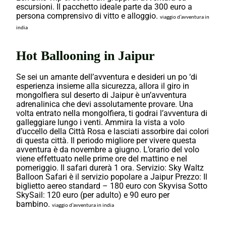
escursioni. Il pacchetto ideale parte da 300 euro a
persona comprensivo di vitto e alloggio.
viaggio d’avventura in
india
Hot Ballooning in Jaipur
Se sei un amante dell’avventura e desideri un po ‘di
esperienza insieme alla sicurezza, allora il giro in
mongolfiera sul deserto di Jaipur è un’avventura
adrenalinica che devi assolutamente provare. Una
volta entrato nella mongolfiera, ti godrai l’avventura di
galleggiare lungo i venti. Ammira la vista a volo
d’uccello della Città Rosa e lasciati assorbire dai colori
di questa città. Il periodo migliore per vivere questa
avventura è da novembre a giugno. L’orario del volo
viene effettuato nelle prime ore del mattino e nel
pomeriggio. Il safari durerà 1 ora. Servizio: Sky Waltz
Balloon Safari è il servizio popolare a Jaipur Prezzo: Il
biglietto aereo standard – 180 euro con Skyvisa Sotto
SkySail: 120 euro (per adulto) e 90 euro per
bambino.
viaggio d’avventura in india