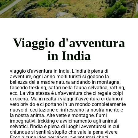
Viaggio d'avventura
in India
viaggio d’avventura in India, L’India è piena di
avventure, ogni anno molti
turisti
si godono la
bellezza
della madre natura andando in montagna,
facendo
trekking,
safari nella fauna selvatica,
rafting
,
ecc. La vita stessa è un’avventura che ci regala colpi
di scena. Ma in realtà i viaggi d’avventura ci danno il
vero brivido e ci portano in un
mondo
completamente
nuovo di eccitazione e rinfrescano la nostra mente e
la nostra anima. Alte vette e montagne, fiumi
impegnativi, trekking e avvicinamento agli animali
selvatici, l’India è piena di luoghi avventurosi in cui
chiunque si sentirà stupito che vale la pena vivere.
Ecco alcune
idee
per
viaggi
avventurosi che ti