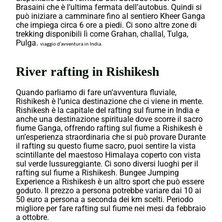
Brasaini che è l’ultima fermata dell’autobus. Quindi si
può iniziare a camminare fino al sentiero Kheer Ganga
che impiega circa 6 ore a piedi. Ci sono altre zone di
trekking disponibili lì come Grahan, challal, Tulga,
Pulga.
viaggio d’avventura in India.
River rafting in Rishikesh
Quando parliamo di fare un’avventura fluviale,
Rishikesh è l’unica destinazione che ci viene in mente.
Rishikesh è la capitale del rafting sul fiume in India e
anche una destinazione spirituale dove scorre il sacro
fiume Ganga, offrendo rafting sul fiume a Rishikesh è
un’esperienza straordinaria che si può provare Durante
il rafting su questo fiume sacro, puoi sentire la vista
scintillante del maestoso Himalaya coperto con vista
sul verde lussureggiante. Ci sono diversi luoghi per il
rafting sul fiume a Rishikesh. Bungee Jumping
Experience a Rishikesh è un altro sport che può essere
goduto. Il prezzo a persona potrebbe variare dai 10 ai
50 euro a persona a seconda dei km scelti. Periodo
migliore per fare rafting sul fiume nei mesi da febbraio
a ottobre.