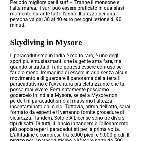
Periodo migliore per il surf – Tranne il monsone e
l’alta marea, il surf può essere praticato in qualsiasi
momento durante tutto l’anno. Il prezzo per una
persona va dai 30 ai 40 euro per ogni lezione di 90
minuti.
Skydiving in Mysore
Il paracadutismo in India è molto raro, è uno degli
sport più entusiasmanti che la gente ama fare, ma
quando si tratta di farlo potresti essere confuso se
farlo o meno. Immagina di essere in aria senza alcun
movimento e di guardare il panorama della terra Il
paracadutismo è l’avventura più elettrizzante che tu
possa mai vivere. Fortunatamente possiamo
godercelo in India a Mysore, se sei a Mysore non
perderti il paracadutismo al massimo l’altezza
incontaminata dal cielo. Tuttavia, prima dell’atto, sarai
formato da esperti e ti verranno fornite procedure di
sicurezza. Tandem, Solo e A License sono tre diversi
tipi di salti. Di tutti, il lancio in tandem è l’allenamento
più popolare per i paracadutisti per la prima volta.
L’altitudine è compresa tra 5.000 piedi e 9.000 piedi. Il
prezzo per il paracadutismo a Mysore parte da 500