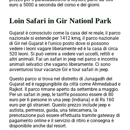
euro a 5000 a seconda del corso e dei giorni.
Loin Safari in Gir Nationl Park
Gujarat è conosciuto come la casa del re reale, il parco
nazionale si estende per 1412 kmq, il parco nazionale
di Gir nel Gujarat è l’unico posto dove si possono
vedere i leoni vagare liberamente ed è la casa di circa
520 leoni. Si può venire a vedere vari uccelli, rettili e
altri animali. Fai un safari in jeep nel parco e incontra
animali selvatici che vagano liberamente. Ci sono
avventurosi tour vacanze Gir e tour safari in jeep.
Questo parco si trova nel distretto di Junagadh del
Gujarat ed è raggiungibile da città come Ahmedabad e
Rajkot. Il parco rimane aperto da settembre a maggio.
Per un safari in jeep, le tariffe possono essere di 80
euro per 6 persone in una jeep (indiana) e di Rs 160
euro per gli stranieri. Questo prezzo include jeep e
autista, permessi, guida, una telecamera, la
prenotazione può essere effettuata tramite gateway di
pagamento online e il servizio di ritiro e consegna è
disponibile anche dal resort.