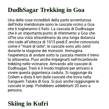
DudhSagar Trekking in Goa
Una delle cose incredibili della parte avventurosa
dell’India meridionale sono le cascate vicino a Goa
che ti toglieranno il fiato. La cascata di Dudhsagar
che è un importante punto di riferimento a Goa che
offre una vista straordinaria da una lunga distanza
che cade all’altezza di 1015 piedi.È anche conosciuta
come il “mare di latte”, le cascate sono allo zenit
durante la stagione dei monsoni. Immagina
l’esperienza di andare sotto la cascata mentre il treno
la attraversa. Puoi anche impegnarti nell’incantevole
trekking nelle vicinanze. Arrivando alle cascate di
Dudhsagar, Train è il modo migliore per arrivarci e
vivere questa gigantesca caduta. Si raggiunge da
Collem e dista 6 km dalle cascate che trova nella
Sanguem Taluka di Goa. Si può anche raggiungere le
cascate in jeep. Potrebbero addebitarti 20 euro a
persona.
Skiing in Kufri