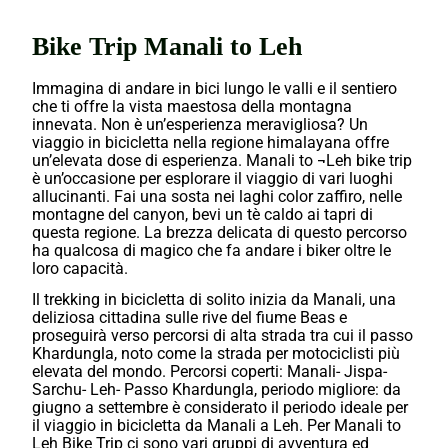
Bike Trip Manali to Leh
Immagina di andare in bici lungo le valli e il sentiero
che ti offre la vista maestosa della montagna
innevata. Non è un’esperienza meravigliosa? Un
viaggio in bicicletta nella regione himalayana offre
un’elevata dose di esperienza. Manali to ¬Leh bike trip
è un’occasione per esplorare il viaggio di vari luoghi
allucinanti. Fai una sosta nei laghi color zaffiro, nelle
montagne del canyon, bevi un tè caldo ai tapri di
questa regione. La brezza delicata di questo percorso
ha qualcosa di magico che fa andare i biker oltre le
loro capacità.
Il trekking in bicicletta di solito inizia da Manali, una
deliziosa cittadina sulle rive del fiume Beas e
proseguirà verso percorsi di alta strada tra cui il passo
Khardungla, noto come la strada per motociclisti più
elevata del mondo. Percorsi coperti: Manali- Jispa-
Sarchu- Leh- Passo Khardungla, periodo migliore: da
giugno a settembre è considerato il periodo ideale per
il viaggio in bicicletta da Manali a Leh. Per Manali to
Leh Bike Trip ci sono vari gruppi di avventura ed