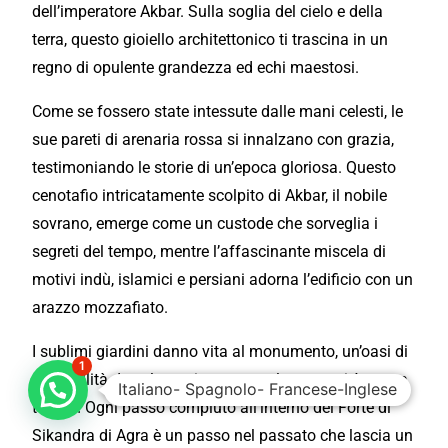
dell’imperatore Akbar. Sulla soglia del cielo e della
terra, questo gioiello architettonico ti trascina in un
regno di opulente grandezza ed echi maestosi.
Come se fossero state intessute dalle mani celesti, le
sue pareti di arenaria rossa si innalzano con grazia,
testimoniando le storie di un’epoca gloriosa. Questo
cenotafio intricatamente scolpito di Akbar, il nobile
sovrano, emerge come un custode che sorveglia i
segreti del tempo, mentre l’affascinante miscela di
motivi indù, islamici e persiani adorna l’edificio con un
arazzo mozzafiato.
I sublimi giardini danno vita al monumento, un’oasi di
1
tranquillità dove la storia sussurra la sua verità senza
Italiano- Spagnolo- Francese-Inglese
tempo! Ogni passo compiuto all’interno del Forte di
Sikandra di Agra è un passo nel passato che lascia un