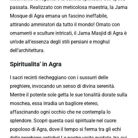
passata. Realizzato con meticolosa maestria, la Jama
Mosque di Agra emana un fascino ineffabile,
attirando ammiratori da tutto il mondo! Ornato con
ornamenti e sculture intricati, il Jama Masjid di Agra è
un’ode all’essenza degli stili persiani e moghul
dell’architettura.
Spiritualita' in Agra
I sacri recinti riecheggiano con i sussurri delle
preghiere, invocando un senso di divina serenità.
Mentre il potente sole getta le sue tonalità dorate sulla
moschea, essa irradia un bagliore etereo,
affascinando ogni occhio che ne contempla lo
splendore. Scopri questa oasi spirituale nel cuore
popoloso di Agra, dove il tempo si ferma tra gli echi
delle preghiere antiche! Le nostre visite guidate, tra cui