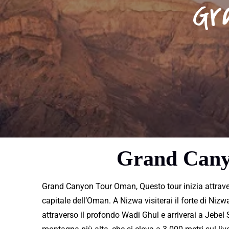
Gr
Grand Can
Grand Canyon Tour Oman, Questo tour inizia attravers
capitale dell’Oman. A
Nizwa
visiterai
il forte di
Nizw
attraverso il
profondo
Wadi Ghul e arriverai a Jebe