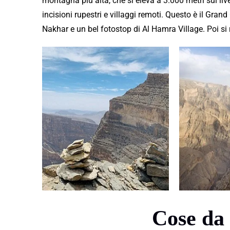
montagna più alta, che si eleva a 3.000 metri sul liv
incisioni rupestri e villaggi remoti. Questo è il G
Nakhar e un bel fotostop di Al Hamra Village. Poi si
Cose da 