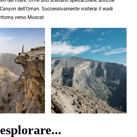
ello del mare. Offre uno scenario spettacolare, antiche
rand Canyon dell’Oman. Successivamente
visiterai
il wadi
 ritorna verso Muscat
esplorare...