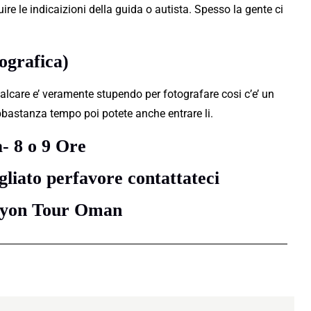
re le indicaizioni della guida o autista. Spesso la gente ci
tografica)
calcare e’ veramente stupendo per fotografare cosi c’e’ un
bbastanza tempo poi potete anche entrare li.
- 8 o 9 Ore
liato perfavore contattateci
yon Tour Oman