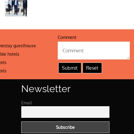
Comment
estay guesthouse.
ble hotels
tels
tels
Newsletter
Email