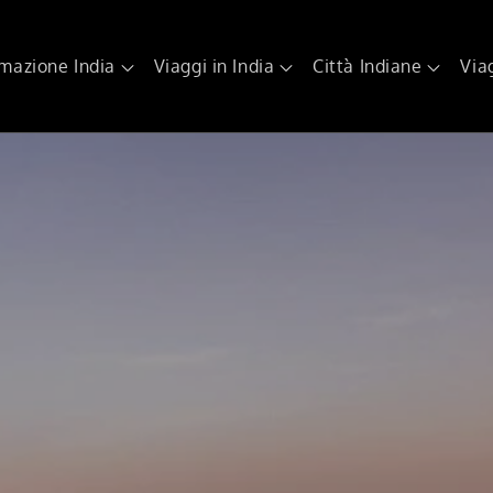
rmazione India
Viaggi in India
Città Indiane
Via
 India Tours
ggi in India, agenzia di viaggi in India