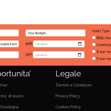
Hotel Type:
B&B, Hom
ARR
Comforta
4 star ho
DEP
5 star ho
ortunita’
Legale
rtner
Termini e Condizioni
ita’ di lavoro
Privacy Policy
e Guadagna
Cookies Policy