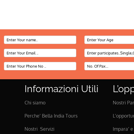
Informazioni Utili
L’opp
Chi siamo
Nostri Pa
Perche’ Bella India Tours
L’opportun
Nostri Servizi
Impara’ 