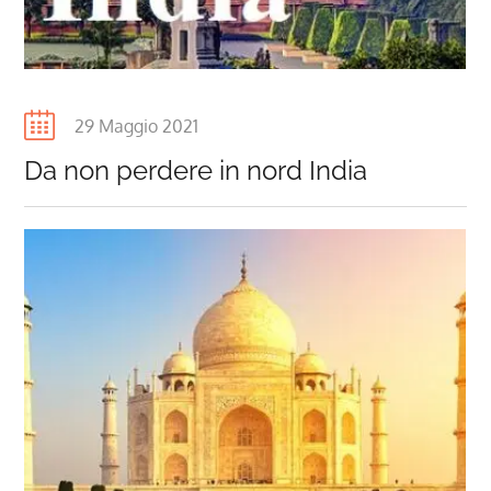
+919711973836, +918800971196, +96892038772,
+393293570939,
BELLAINDIATOURS.ES,
BELLAINDIATOURS.FR
,
BELLAINDIATOURS.COM,
Posted
29 Maggio 2021
on
Da non perdere in nord India