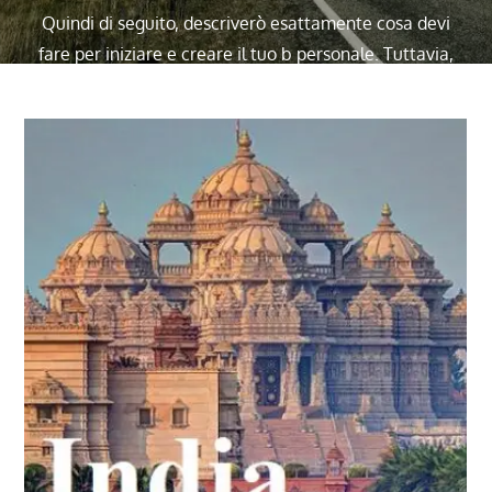
Quindi di seguito, descriverò esattamente cosa devi
fare per iniziare e creare il tuo b personale. Tuttavia,
prima di immergerci, voglio davvero parlare del
PERCHÉ dovresti scrivere sul blog. I blog sono
diventati rapidamente uno dei modi più popolari per
comunicare e diffondere informazioni e notizie. Ci
sono letteralmente milioni di b online (non
preoccuparti, puoi far risaltare il tuo e farti notare.
queste vengono rapidamente convertiti in una delle
forme più popolari di comunicazione e diffusione di
informazioni e notifiche. Diventi una persona
migliore e uno scrittore migliore. La ragione
migliore? Puoi guadagnare soldi facendolo.
Per maggiori dettagli contattaci @
(
info@bellaindiatours.com
, Whatsapp o Call –