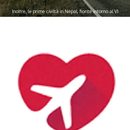
Inoltre, le prime civiltà in Nepal, fiorite intorno al VI
secolo a.C., furono confinate nella fertile valle di
Kathmandu, dove si trova l’attuale capitale con lo
stesso nome. Fu in questa regione che nacque il
principe Siddhartha Gautama c. 563 a.C. Gautama
raggiunse l’illuminazione come Buddha e generò il
Buddismo.
Quindi, ll precoce patrocinio dei governanti nepalesi
per il buddismo lasciò in gran parte il posto
all’induismo, riflettendo la maggiore influenza
dell’India, intorno al 12 ° secolo. Sebbene le
successive dinastie dei Gopala, dei Kiratis e dei
Licchavi abbiano ampliato il loro dominio.
Sopratutto, non è stato fino al regno dei re Malla dal
1200-1769 che il Nepal ha assunto le dimensioni