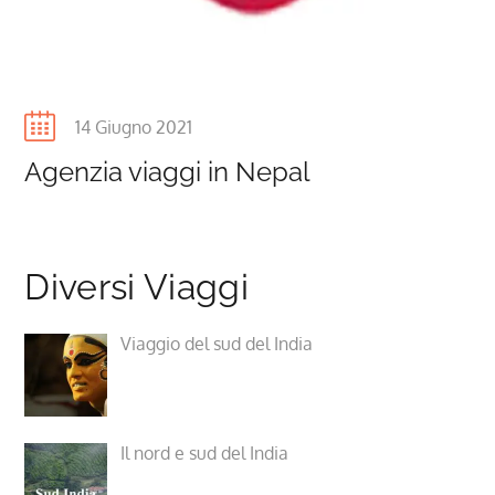
approssimative dello stato moderno.
Per maggiori dettagli contattaci @,
info@bellaindiatours.com, Whatsapp o Call –
Posted
14 Giugno 2021
+918800971196, +96892038772,
on
Agenzia viaggi in Nepal
+919711973836,+393293570939.
BELLAINDIATOURS.FR
,
BELLAINDIATOURS.ES,
BELLAINDIATOURS.COM,
Diversi Viaggi
Viaggio del sud del India
Il nord e sud del India