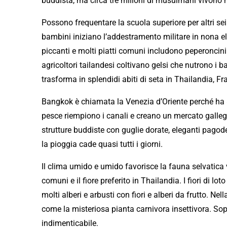
buddista, ma circa tre milioni di musulmani vivono n
Possono frequentare la scuola
superiore
per altri se
bambini iniziano l’addestramento militare in nona 
piccanti e molti piatti comuni includono peperoncini pi
agricoltori tailandesi coltivano gelsi che nutrono i b
trasforma in
splendidi
abiti di seta in Thailandia, Fra
Bangkok è chiamata la Venezia d’Oriente perché ha 8
pesce riempiono i canali e creano un mercato galle
strutture buddiste con guglie dorate, eleganti pago
la pioggia cade quasi tutti i giorni.
Il clima umido e umido favorisce la fauna selvatica v
comuni e il fiore
preferito
in Thailandia. I fiori di lo
molti alberi e arbusti con fiori e alberi da frutto. Ne
come la misteriosa pianta carnivora insettivora. Sop
indimenticabile
.