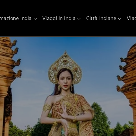
rmazione India
Viaggi in India
Città Indiane
Via
 India Tours
ggi in India, agenzia di viaggi in India