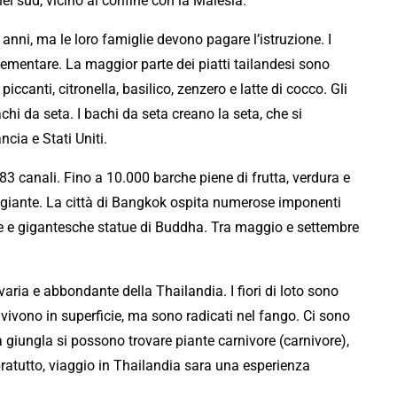
el sud, vicino al confine con la Malesia.
i anni, ma le loro famiglie devono pagare l’istruzione. I
elementare. La
maggior
parte dei piatti tailandesi sono
ccanti, citronella, basilico, zenzero e latte di cocco. Gli
achi da seta. I bachi da seta creano la seta, che si
ncia e Stati Uniti.
3 canali. Fino a 10.000 barche piene di frutta, verdura e
ggiante. La città di Bangkok ospita numerose imponenti
de e gigantesche statue di Buddha. Tra maggio e settembre
aria e abbondante della Thailandia. I fiori di loto sono
to vivono in superficie, ma sono radicati nel fango. Ci sono
lla giungla si possono trovare piante carnivore (carnivore),
ratutto, viaggio in Thailandia sara una esperienza