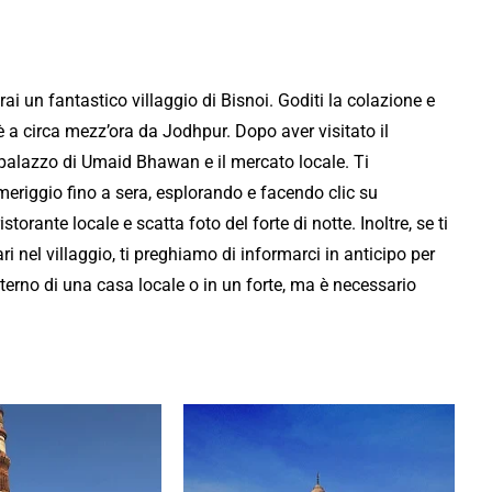
i un fantastico villaggio di Bisnoi. Goditi la colazione e
 è a circa mezz’ora da Jodhpur. Dopo aver visitato il
l palazzo di Umaid Bhawan e il mercato locale. Ti
meriggio fino a sera, esplorando e facendo clic su
torante locale e scatta foto del forte di notte. Inoltre, se ti
ri nel villaggio, ti preghiamo di informarci in anticipo per
terno di una casa locale o in un forte, ma è necessario
dia Tour con Noi