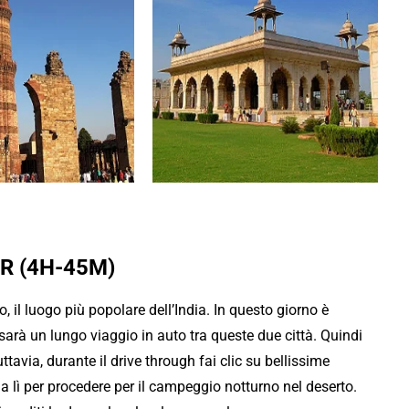
r con Bella India Tours
R (4H-45M)
no, il luogo più popolare dell’India. In questo giorno è
i sarà un lungo viaggio in auto tra queste due città. Quindi
ttavia, durante il drive through fai clic su bellissime
 da lì per procedere per il campeggio notturno nel deserto.