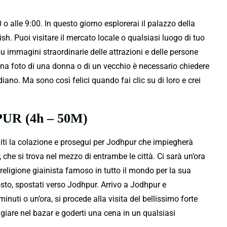
o alle 9:00. In questo giorno esplorerai il palazzo della
ish. Puoi visitare il mercato locale o qualsiasi luogo di tuo
su immagini straordinarie delle attrazioni e delle persone
 una foto di una donna o di un vecchio è necessario chiedere
iano. Ma sono così felici quando fai clic su di loro e crei
R (4h – 50M)
oditi la colazione e prosegui per Jodhpur che impiegherà
 che si trova nel mezzo di entrambe le città. Ci sarà un’ora
 religione giainista famoso in tutto il mondo per la sua
osto, spostati verso Jodhpur. Arrivo a Jodhpur e
inuti o un’ora, si procede alla visita del bellissimo forte
iare nel bazar e goderti una cena in un qualsiasi