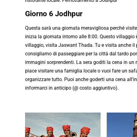
ristorante locale. Pernottamento a Jodhpur
Giorno 6 Jodhpur
Questa sarà una giornata meravigliosa perché visitera
inizia la giornata intorno alle 8:00. Questo villaggio
villaggio, visita Jaswant Thada. Tu e visita anche i
consigliamo di passeggiare per la città dal tardo po
immagini sorprendenti. La sera goditi la cena in un ris
piace visitare una famiglia locale o vuoi fare un safa
organizzare tutto. Puoi anche goderti una cena all’in
informarci in anticipo (@ costo aggiuntivo).
Consulta per prenotare Nord In