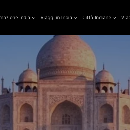
rmazione India
Viaggi in India
Città Indiane
Via
 India Tours
ggi in India, agenzia di viaggi in India