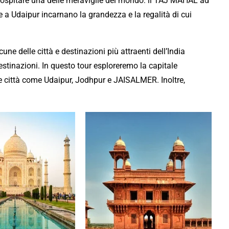
 di ospitare una delle meraviglie del mondo: il TAJ MAHAL ad
 a Udaipur incarnano la grandezza e la regalità di cui
cune delle città e
destinazioni
più attraenti dell’India
estinazioni
. In questo tour
esploreremo
la capitale
 città come Udaipur, Jodhpur e JAISALMER. Inoltre,