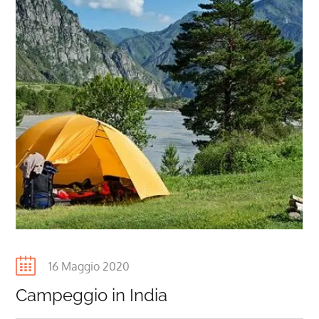
Posted
16 Maggio 2020
on
Campeggio in India