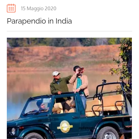
Posted
15 Maggio 2020
on
Parapendio in India